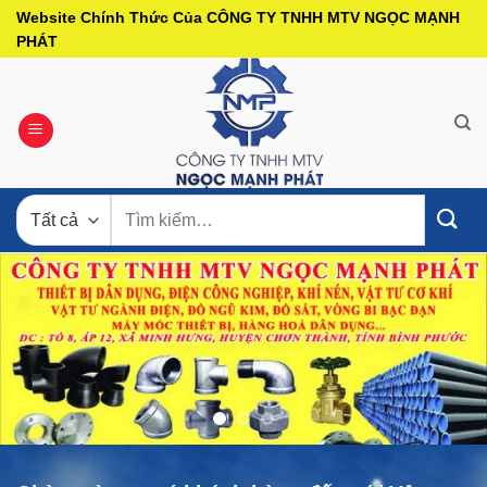
Bỏ
Website Chính Thức Của CÔNG TY TNHH MTV NGỌC MẠNH
qua
PHÁT
nội
dung
Tìm
kiếm: