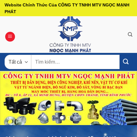
Bỏ
Website Chính Thức Của CÔNG TY TNHH MTV NGỌC MẠNH
qua
PHÁT
nội
dung
Tìm
kiếm: