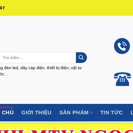
HÁT
Tìm
kiếm:
g đèn led, dây cáp điện, thiết bị điện, vật tư
c...
 CHỦ
GIỚI THIỆU
SẢN PHẨM
TIN TỨC