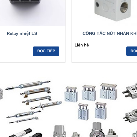
Relay nhiệt LS
CÔNG TẮC NÚT NHẤN KH
Liên hệ
ĐỌC TIẾP
ĐỌ