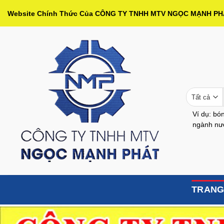
Bỏ
Website Chính Thức Của CÔNG TY TNHH MTV NGỌC MẠNH P
qua
nội
dung
Ví dụ: bón
ngành nướ
TRANG