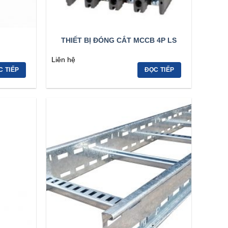
THIẾT BỊ ĐÓNG CẮT MCCB 4P LS
Liên hệ
C TIẾP
ĐỌC TIẾP