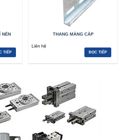
Í NÉN
THANG MÁNG CÁP
Liên hệ
C TIẾP
ĐỌC TIẾP