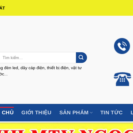
HÁT
Tìm
kiếm:
g đèn led, dây cáp điện, thiết bị điện, vật tư
c...
 CHỦ
GIỚI THIỆU
SẢN PHẨM
TIN TỨC