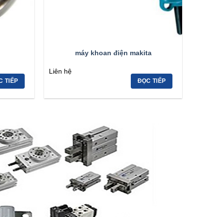
máy khoan điện makita
Liên hệ
C TIẾP
ĐỌC TIẾP