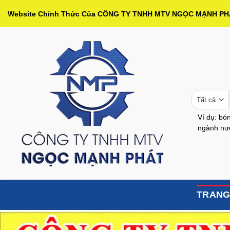
Bỏ
Website Chính Thức Của CÔNG TY TNHH MTV NGỌC MẠNH P
qua
nội
dung
Ví dụ: bón
ngành nướ
TRANG