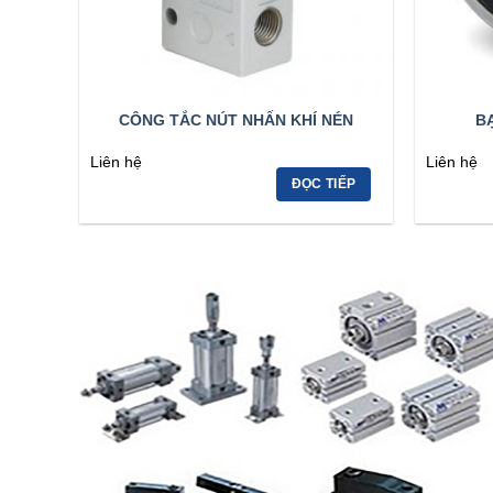
CÔNG TẮC NÚT NHẤN KHÍ NÉN
BẠ
Liên hệ
Liên hệ
ĐỌC TIẾP