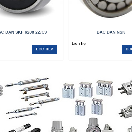
C ĐẠN SKF 6208 2Z/C3
BẠC ĐẠN NSK
Liên hệ
ĐỌC TIẾP
ĐỌ