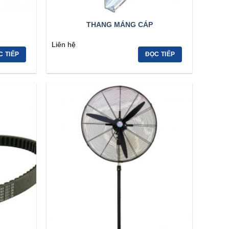
THANG MÁNG CÁP
Liên hệ
C TIẾP
ĐỌC TIẾP