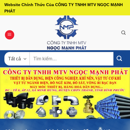
Bỏ
Website Chính Thức Của CÔNG TY TNHH MTV NGỌC MẠNH
qua
PHÁT
nội
dung
Tìm
kiếm: