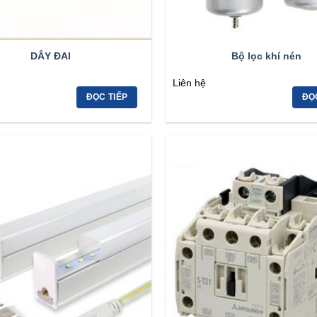
DÂY ĐAI
Bộ lọc khí nén
Liên hệ
ĐỌC TIẾP
ĐỌ