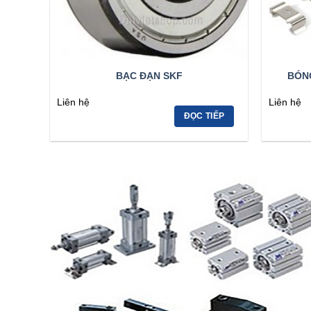
BẠC ĐẠN SKF
BÓNG
Liên hệ
Liên hệ
ĐỌC TIẾP