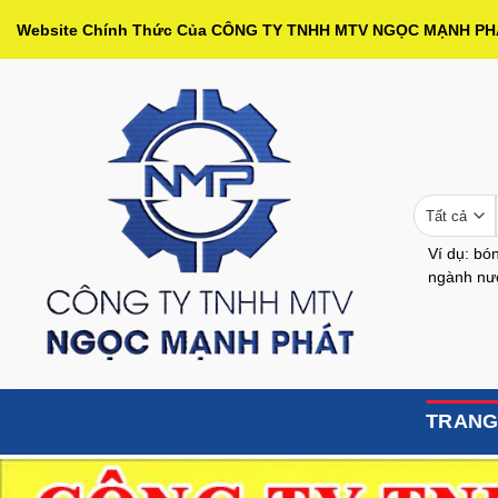
Bỏ
Website Chính Thức Của CÔNG TY TNHH MTV NGỌC MẠNH P
qua
nội
dung
Ví dụ: bón
ngành nướ
TRANG