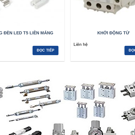
 ĐÈN LED T5 LIỀN MÁNG
KHỞI ĐỘNG TỪ
Liên hệ
ĐỌC TIẾP
ĐỌ