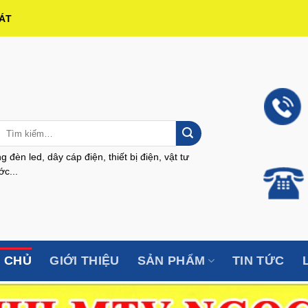
HÁT
Tìm
kiếm:
g đèn led, dây cáp điện, thiết bị điện, vật tư
c...
 CHỦ
GIỚI THIỆU
SẢN PHẨM
TIN TỨC