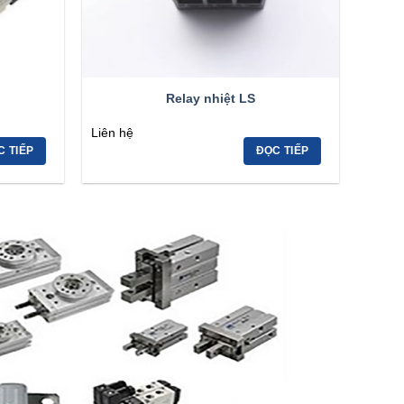
Relay nhiệt LS
Liên hệ
C TIẾP
ĐỌC TIẾP