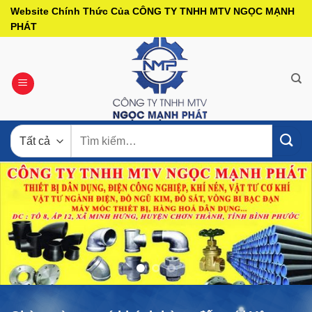
Bỏ
Website Chính Thức Của CÔNG TY TNHH MTV NGỌC MẠNH
qua
PHÁT
nội
dung
Tìm
kiếm: