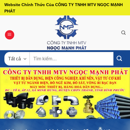
Bỏ
Website Chính Thức Của CÔNG TY TNHH MTV NGỌC MẠNH
qua
PHÁT
nội
dung
Tìm
kiếm: