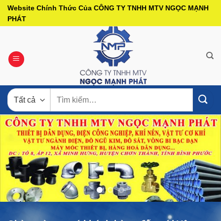
Bỏ
Website Chính Thức Của CÔNG TY TNHH MTV NGỌC MẠNH
qua
PHÁT
nội
dung
Tìm
kiếm: