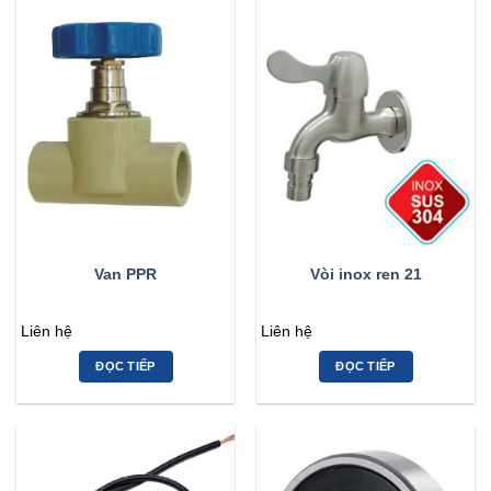
Van PPR
Vòi inox ren 21
Liên hệ
Liên hệ
ĐỌC TIẾP
ĐỌC TIẾP