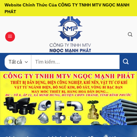
Bỏ
Website Chính Thức Của CÔNG TY TNHH MTV NGỌC MẠNH
qua
PHÁT
nội
dung
Tìm
kiếm: