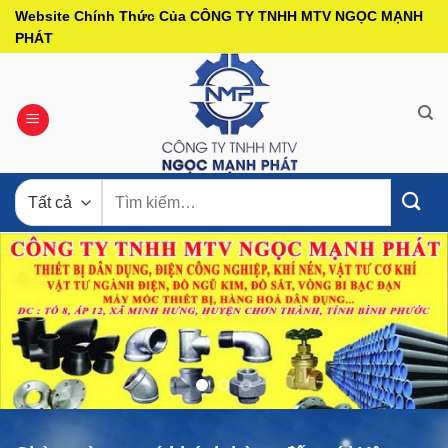
Bỏ
Website Chính Thức Của CÔNG TY TNHH MTV NGỌC MẠNH
qua
PHÁT
nội
dung
Tìm
kiếm: