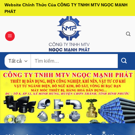
Bỏ
Website Chính Thức Của CÔNG TY TNHH MTV NGỌC MẠNH
qua
PHÁT
nội
dung
Tìm
kiếm: