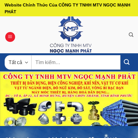
Bỏ
Website Chính Thức Của CÔNG TY TNHH MTV NGỌC MẠNH
qua
PHÁT
nội
dung
Tìm
kiếm: