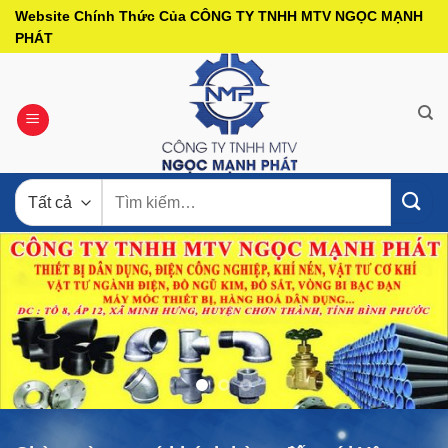
Bỏ
Website Chính Thức Của CÔNG TY TNHH MTV NGỌC MẠNH
qua
PHÁT
nội
dung
Tìm
kiếm: