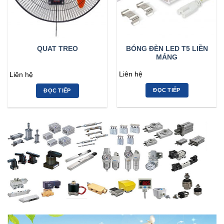
BÓNG ĐÈN LED T5 LIỀN
QUAT TREO
MÁNG
Liên hệ
Liên hệ
ĐỌC TIẾP
ĐỌC TIẾP