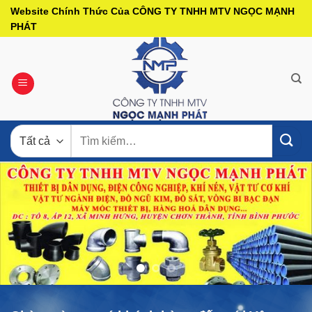
Bỏ
Website Chính Thức Của CÔNG TY TNHH MTV NGỌC MẠNH
qua
PHÁT
nội
dung
Tìm
kiếm: