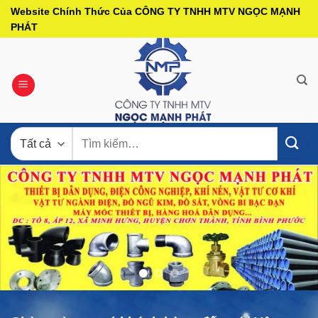
Bỏ
Website Chính Thức Của CÔNG TY TNHH MTV NGỌC MẠNH
qua
PHÁT
nội
dung
Tìm
kiếm: