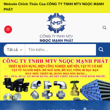
Bỏ
Website Chính Thức Của CÔNG TY TNHH MTV NGỌC MẠNH
qua
PHÁT
nội
dung
Tìm
kiếm: