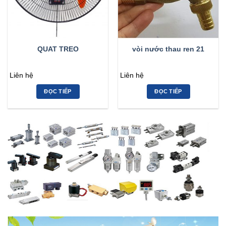
QUAT TREO
vòi nước thau ren 21
Liên hệ
Liên hệ
ĐỌC TIẾP
ĐỌC TIẾP