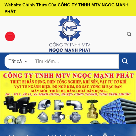
Bỏ
Website Chính Thức Của CÔNG TY TNHH MTV NGỌC MẠNH
qua
PHÁT
nội
dung
Tìm
kiếm: