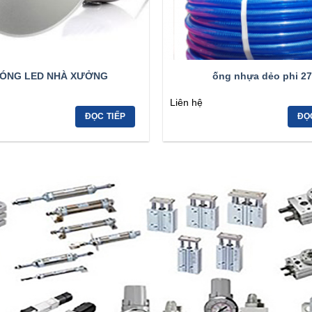
ÓNG LED NHÀ XƯỞNG
ống nhựa dẻo phi 27
Liên hệ
ĐỌC TIẾP
ĐỌ