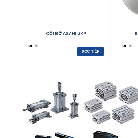
GỐI ĐỠ ASAHI UKP
B
Liên hệ
Liên hệ
ĐỌC TIẾP