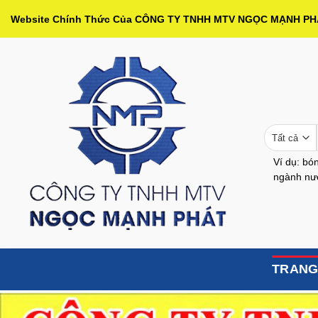
Bỏ
Website Chính Thức Của CÔNG TY TNHH MTV NGỌC MẠNH P
qua
nội
dung
Ví dụ: bón
ngành nướ
TRANG