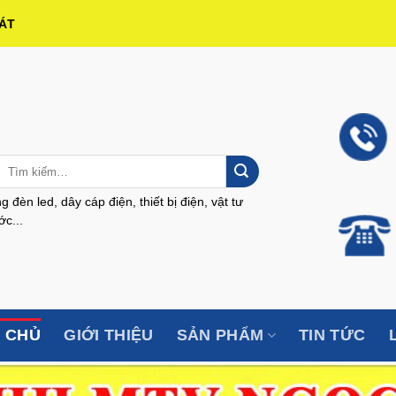
HÁT
Tìm
kiếm:
g đèn led, dây cáp điện, thiết bị điện, vật tư
c...
 CHỦ
GIỚI THIỆU
SẢN PHẨM
TIN TỨC