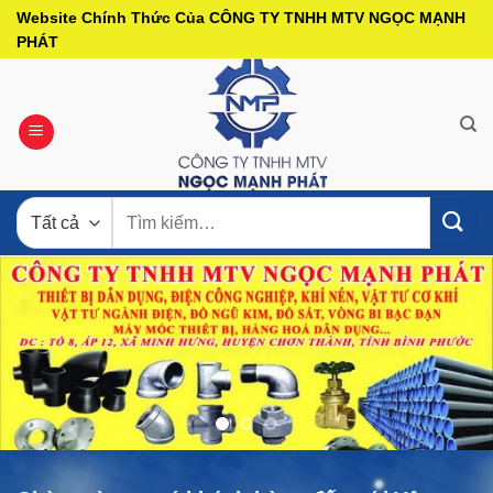
Bỏ
Website Chính Thức Của CÔNG TY TNHH MTV NGỌC MẠNH
qua
PHÁT
nội
dung
Tìm
kiếm: