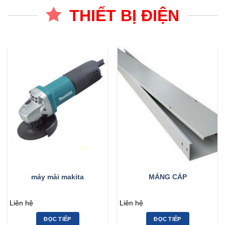
THIẾT BỊ ĐIỆN
máy mài makita
MÁNG CÁP
Liên hệ
Liên hệ
ĐỌC TIẾP
ĐỌC TIẾP