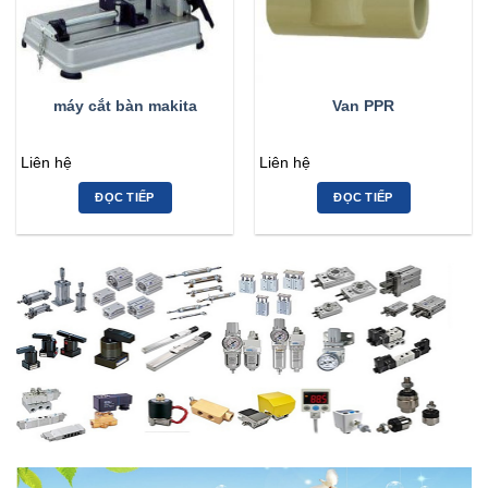
máy cắt bàn makita
Van PPR
Liên hệ
Liên hệ
ĐỌC TIẾP
ĐỌC TIẾP