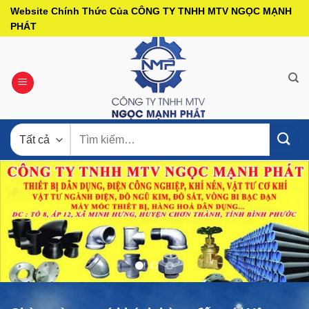
Bỏ
Website Chính Thức Của CÔNG TY TNHH MTV NGỌC MẠNH
qua
PHÁT
nội
dung
Tìm
kiếm: