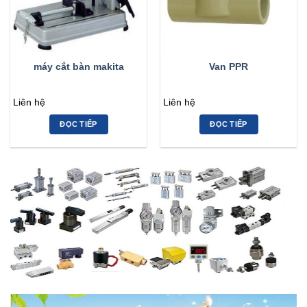
máy cắt bàn makita
Van PPR
Liên hệ
Liên hệ
ĐỌC TIẾP
ĐỌC TIẾP