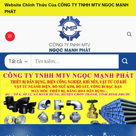
Bỏ
Website Chính Thức Của CÔNG TY TNHH MTV NGỌC MẠNH
qua
PHÁT
nội
dung
Tìm
kiếm: