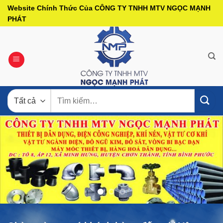
Bỏ
Website Chính Thức Của CÔNG TY TNHH MTV NGỌC MẠNH
qua
PHÁT
nội
dung
Tìm
kiếm: