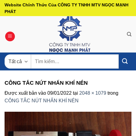
Bỏ
Website Chính Thức Của CÔNG TY TNHH MTV NGỌC MẠNH
qua
PHÁT
nội
dung
Tìm
kiếm:
CÔNG TẮC NÚT NHẤN KHÍ NÉN
Được xuất bản vào
09/01/2022
tại
2048 × 1079
trong
CÔNG TẮC NÚT NHẤN KHÍ NÉN